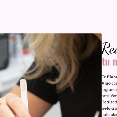
Re
tu 
En
Elen
Vigo
com
lograrem
pestañas
Realizad
pelo a 
naturale